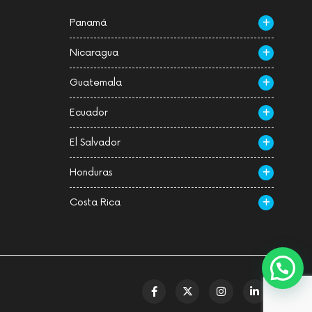
Panamá
Nicaragua
Guatemala
Ecuador
El Salvador
Honduras
Costa Rica