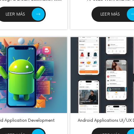
AI
LEER MÁS
LEER MÁS
id Application Development
Android Applications UI/UX 
Monetization Techni