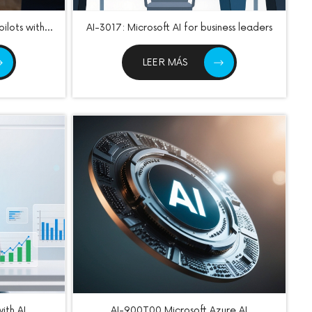
ilots with
AI-3017: Microsoft AI for business leaders
LEER MÁS
ith AI
AI-900T00 Microsoft Azure AI