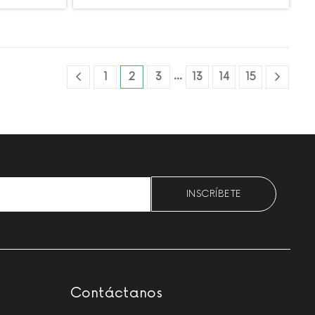
…
1
2
3
13
14
15
Please leave this field empty.
Contáctanos