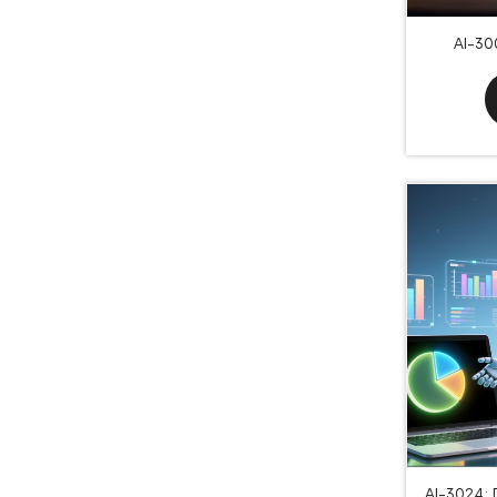
AI-30
processin
AI-3024: 