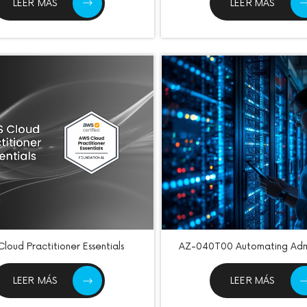
LEER MÁS
LEER MÁS
loud Practitioner Essentials
AZ-040T00 Automating Admi
with PowerShell
LEER MÁS
LEER MÁS