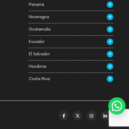
Panamá
Nicaragua
Guatemala
Ecuador
El Salvador
Honduras
Costa Rica