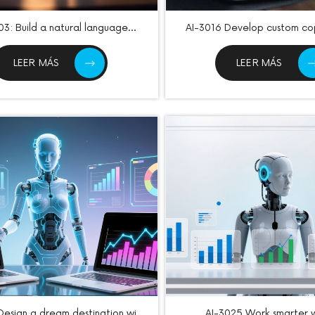
03: Build a natural language
AI-3016 Develop custom cop
g solution with Azure AI Services
Azure AI Studio
LEER MÁS
LEER MÁS
Design a dream destination with
AI-3025 Work smarter w