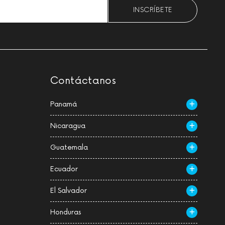
Please leave this field empty.
Contáctanos
Panamá
Nicaragua
Guatemala
Ecuador
El Salvador
Honduras