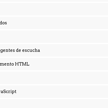
ados
agentes de escucha
ocumento HTML
vaScript