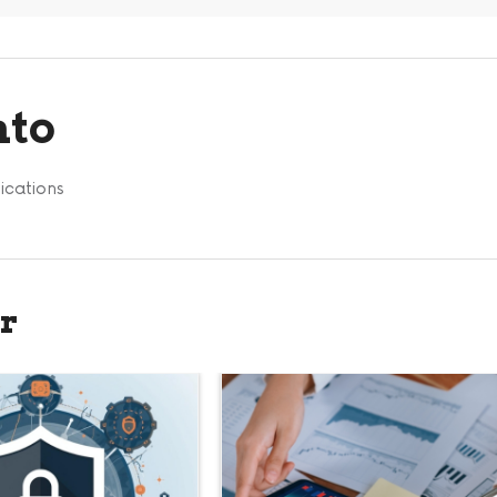
nto
ications
r