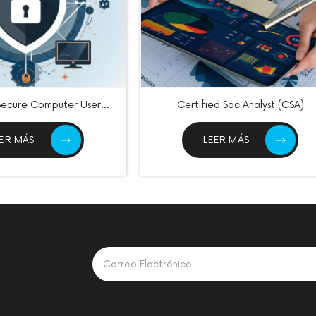
 Secure Computer User
Certified Soc Analyst (CSA)
(CSCU)
EER MÁS
LEER MÁS