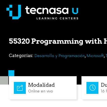
55320 Programming with H
Categorías:
,
,
Desarrollo y Programación
Microsoft
Modalidad
Du
Online en vivo
16 