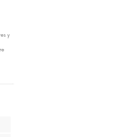
res y
re