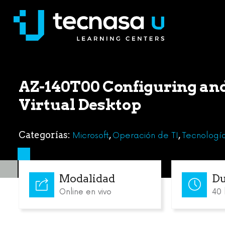
AZ-140T00 Configuring an
Virtual Desktop
Categorías:
,
,
Microsoft
Operación de TI
Tecnología
Modalidad
Du
Online en vivo
40 