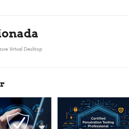
cionada
ure Virtual Desktop
r